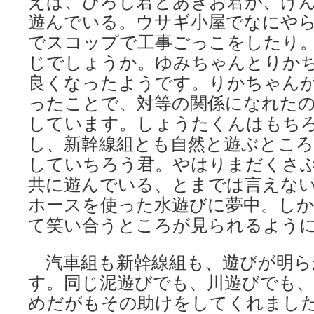
えば、ひろし君とあきお君が、け
遊んでいる。ウサギ小屋でなにや
でスコップで工事ごっこをしたり
じでしょうか。ゆみちゃんとりか
良くなったようです。りかちゃん
ったことで、対等の関係になれた
しています。しょうたくんはもち
し、新幹線組とも自然と遊ぶとこ
していちろう君。やはりまだくさぶ
共に遊んでいる、とまでは言えな
ホースを使った水遊びに夢中。し
て笑い合うところが見られるよう
汽車組も新幹線組も、遊びが明ら
す。同じ泥遊びでも、川遊びでも
めだがもその助けをしてくれまし