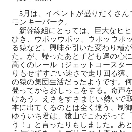
5月は、イベントが盛りだくさん
モンキーパーク。
新幹線組にとっては、巨大なヒヒ
ひき、ウポッウポッ、ウポッウポ
る猿など、興味を引いた変わり種
た。が、帰ったあと子ども達の心
高くのレール（ジェットコースタ
りもせずすごい速さで走り回る猿
の猿の集団生活だったようです。
登ってからおしっこをする。奇声
けあう。えさをすさまじい勢いで
本に出てくるのとは全く違う、制御
ゆういち君は、猿山でこわがって
う！」と言ったりもしました。あ