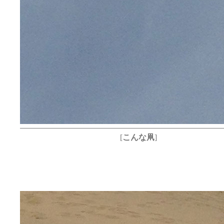
[
こんな凧
]