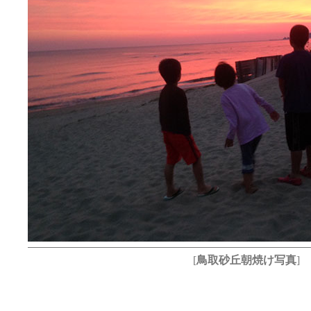
[
鳥取砂丘朝焼け写真
]