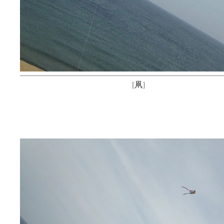
[
凧
]