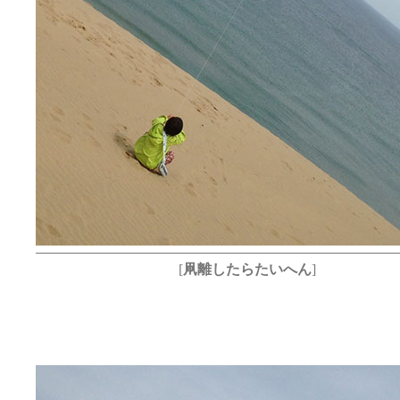
[
凧離したらたいへん
]