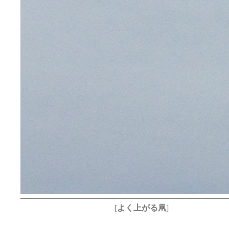
[
よく上がる凧
]