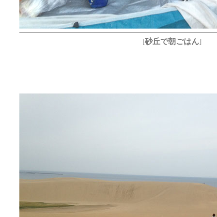
[
砂丘で朝ごはん
]