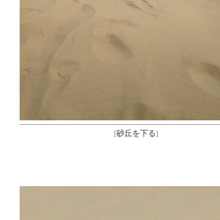
[
砂丘を下る
]