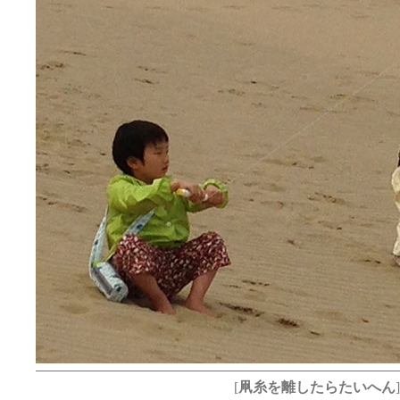
[
凧糸を離したらたいへん
]