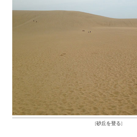
[
砂丘を登る
]