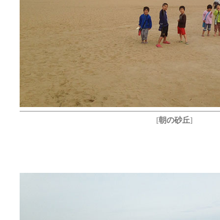
[
朝の砂丘
]