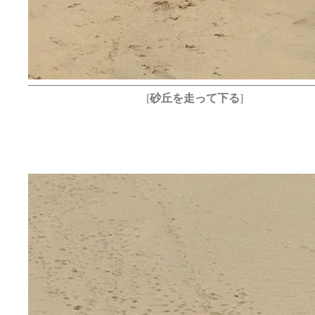
[
砂丘を走って下る
]