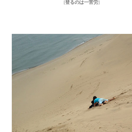
[
登るのは一苦労
]