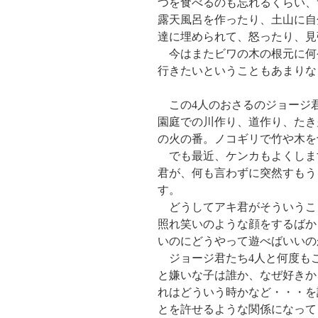
つを食べるのも忘れるくらい、
露天風呂を作ったり、土山に自
達に埋められて、怒ったり、見
今はまたビワの木の根元に何
行きたいということもあまりな
この4人のおさるのジョージ
園庭での川作り、道作り、たき
の火の番。ノコギリで竹や木を
でも最近、ケンカもよくしま
君が、何も言わずに突然すもう
す。
どうしてアキ君がそういうこ
照れ笑いのような顔をするばか
いのにどうやって遊べばいいの
ジョージ君たち4人と何度も
と嫌いな子は誰か、なぜ好きか
れはどういう時かなど・・・を
とを許せるような関係になって