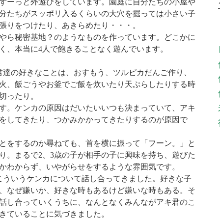
ずーっと外遊びをしています。園庭に自分たちの小屋や
分たちがスッポリ入るくらいの大穴を掘っては小さい子
張りをつけたり、あきらめたり・・・。
やら秘密基地？のようなものを作っています。どこかに
く、本当に4人で飽きることなく遊んでいます。
君達の好きなことは、おすもう、ツルピカだんご作り、
火、飯ごうやお釜でご飯を炊いたり天ぷらしたりする時
切ったり。
す。ケンカの原因はだいたいいつも決まっていて、アキ
をしてきたり、つかみかかってきたりするのが原因で
とをするのか尋ねても、首を横に振って「フーン。」と
り。まるで2、3歳の子が相手の子に興味を持ち、遊びた
かわからず、いやがらせをするような雰囲気です。
こういうケンカについて話し合ってきました。好きな子
、なぜ嫌いか、好きな時もあるけど嫌いな時もある。そ
話し合っていくうちに、なんとなくみんながアキ君のこ
きていることに気づきました。