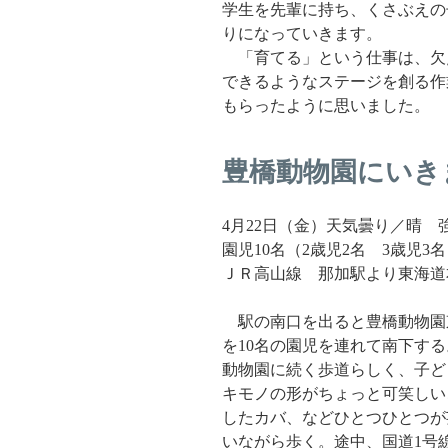
学生を先輩に持ち、くさぶえの
りになっていきます。
「育てる」という仕事は、欠
できるようなステージを創る作
もらったように思いました。
豊橋動物園にいきまし
4月22日（金）天気曇り／晴 
園児10名（2歳児2名 3歳児3
ＪＲ高山線 那加駅より東海道
駅の南口を出ると豊橋動物園東
を10名の園児を連れて南下す
動物園に続く歩道らしく、子ど
キモノの形がちょっと可笑しい
したカバ、などひとつひとつが
いながら歩く。途中、国道1号