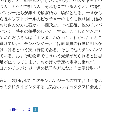
できごと。動物園のおじさんたちが5・6人集まってい
つ人、カケヤで打つ人、それを見ている人など。杭を打
パンジーたちが集団で騒ぎ始め、騒然となる。一番から
ら腕をソフトボールのピッチャーのように振り回し始め
おじさんの方に石が2・3個飛ぶ。その直後、他のチンパ
パンジー特有の拍手のしかた）する。こうしたできごと
っていたおじさんは「チンタ、わかった。わかった」と言
逃げていた。チンパンジーたちは飼育員の行動に明らか
げつけるという実力行使である。そして他のチンパンジ
ている。およそ動物園でこういう光景が見られるとは思
足が止まってしまい、おかげで予定の電車に乗れず、1
はこのチンパンジー達の様子をどんなふうに受け取った
言い、次回はぜひこのチンパンジー舎の前でお弁当を広
ッミクにダイビングする元気なホッキョクグマに会えま
« 前へ
1
2
3