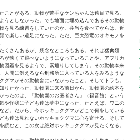
たことがある。動物が苦手なケンちゃんは遠目で見る、
ようとしなかった。でも地面に埋め込んであるその動物
物を見る練習をしていたのか、弁当を食べてからは、近
顔で楽しい遠足になった。ただ、巨大恐竜のオキモノを
。
くさんあるが、残念なところもある。それは猛禽類
ろが狭くて飛べないようになっていることや、アフリカ
物図鑑を見るようで、素通りしてしまう。その動物本来
。人間に例えるなら刑務所に入っている人をみるような
クグマがその動物舎にいなかったこと。そしてトラも。
知りたかった。動物園に来る前日から、動物園の絵本を
かったのは、「動物園のお医者さん」（福音館）という
気や怪我に子ども達は夢中になった。たとえば、ワニの
など。だから、今ホッキョクグマがどこで何をしている
ども達は見れないホッキョクグマに心を寄せる。そして
を読むと、この次は絶対ホッキョクグマが見たくなる。