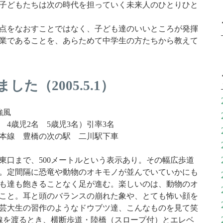
子どもたちは次の時代を担っていく未来人のひとりひと
点をなおすことではなく、子ども達のいいところが発揮
業であることを、あらためて中学生の方たちから教えて
た（2005.5.1）
強風
名 4歳児2名 5歳児3名）引率3名
本線 豊橋の次の駅 二川駅下車
口まで、500メートルという表示あり。その幅広歩道
る。定間隔に恐竜や動物のオキモノが並んでいていかにも
も達も飽きることなく足が進む。楽しいのは、動物のオ
こと。耳と頭のバランスの崩れた象や、とても怖い顔を
芸大生の習作のようなドウブツ達、こんなものを見て笑
線を渡るとき、横断歩道・陸橋（スロープ付）とエレベ