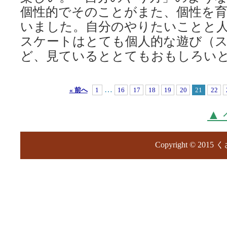
個性的でそのことがまた、個性を
いました。自分のやりたいことと
スケートはとても個人的な遊び（
ど、見ているととてもおもしろい
…
« 前へ
1
16
17
18
19
20
21
22
▲
Copyright © 2015 